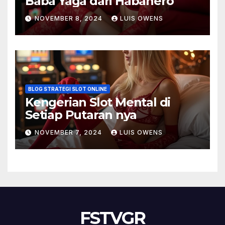
Baba Yaga dari Habanero
NOVEMBER 8, 2024
LUIS OWENS
BLOG STRATEGI SLOT ONLINE
Kengerian Slot Mental di
Setiap Putaran nya
NOVEMBER 7, 2024
LUIS OWENS
FSTVGR