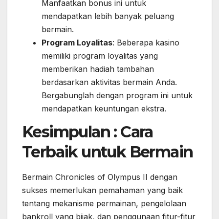
Manfaatkan bonus ini untuk
mendapatkan lebih banyak peluang
bermain.
Program Loyalitas
: Beberapa kasino
memiliki program loyalitas yang
memberikan hadiah tambahan
berdasarkan aktivitas bermain Anda.
Bergabunglah dengan program ini untuk
mendapatkan keuntungan ekstra.
Kesimpulan : Cara
Terbaik untuk Bermain
Bermain Chronicles of Olympus II dengan
sukses memerlukan pemahaman yang baik
tentang mekanisme permainan, pengelolaan
bankroll yang bijak, dan penggunaan fitur-fitur