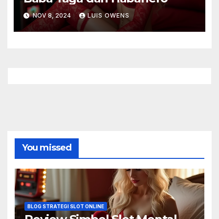
NOV 8, 2024
LUIS OWENS
You missed
BLOG STRATEGI SLOT ONLINE