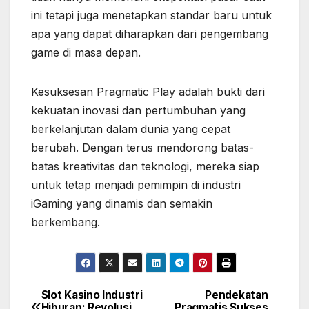
ini tetapi juga menetapkan standar baru untuk
apa yang dapat diharapkan dari pengembang
game di masa depan.
Kesuksesan Pragmatic Play adalah bukti dari
kekuatan inovasi dan pertumbuhan yang
berkelanjutan dalam dunia yang cepat
berubah. Dengan terus mendorong batas-
batas kreativitas dan teknologi, mereka siap
untuk tetap menjadi pemimpin di industri
iGaming yang dinamis dan semakin
berkembang.
Slot Kasino Industri
Pendekatan
Navigasi
Hiburan: Revolusi
Pragmatis Sukses