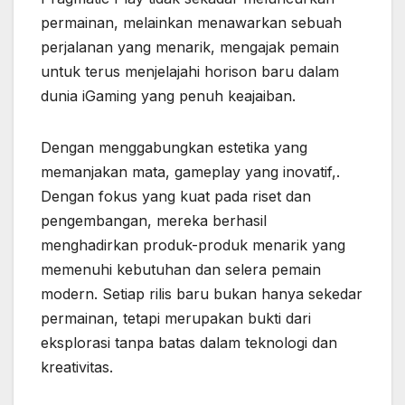
permainan, melainkan menawarkan sebuah
perjalanan yang menarik, mengajak pemain
untuk terus menjelajahi horison baru dalam
dunia iGaming yang penuh keajaiban.
Dengan menggabungkan estetika yang
memanjakan mata, gameplay yang inovatif,.
Dengan fokus yang kuat pada riset dan
pengembangan, mereka berhasil
menghadirkan produk-produk menarik yang
memenuhi kebutuhan dan selera pemain
modern. Setiap rilis baru bukan hanya sekedar
permainan, tetapi merupakan bukti dari
eksplorasi tanpa batas dalam teknologi dan
kreativitas.