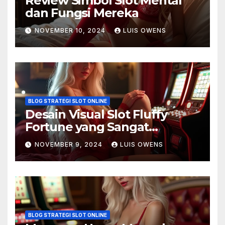
Review Simbol Slot Mental
dan Fungsi Mereka
NOVEMBER 10, 2024
LUIS OWENS
BLOG STRATEGI SLOT ONLINE
Desain Visual Slot Fluffy
Fortune yang Sangat
Memukau
NOVEMBER 9, 2024
LUIS OWENS
BLOG STRATEGI SLOT ONLINE