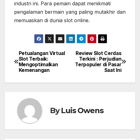
industri ini. Para pemain dapat menikmati
pengalaman bermain yang paling mutakhir dan
memuaskan di dunia slot online.
Petualangan Virtual
Review Slot Cerdas
Navigasi
Slot Terbaik:
Terkini : Perjudian
Mengoptimalkan
Terpopuler di Pasar
pos
Kemenangan
Saat Ini
By
Luis Owens