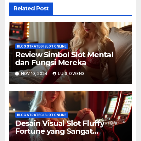
Related Post
BLOG STRATEGI SLOT ONLINE
Review Simbol Slot Mental
dan Fungsi Mereka
NOV 10, 2024
LUIS OWENS
BLOG STRATEGI SLOT ONLINE
Desain Visual Slot Fluffy
Fortune yang Sangat
Memukau