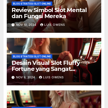
BLOG STRATEGI SLOT ONLINE
Review Simbol Slot Mental
dan Fungsi Mereka
NOV 10, 2024
LUIS OWENS
BLOG STRATEGI SLOT ONLINE
Desain Visual Slot Fluffy
Fortune yang Sangat
Memukau
NOV 9, 2024
LUIS OWENS