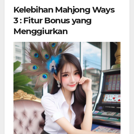
Kelebihan Mahjong Ways
3 : Fitur Bonus yang
Menggiurkan