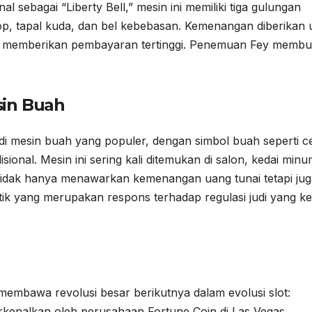
l sebagai “Liberty Bell,” mesin ini memiliki tiga gulungan
ekop, tapal kuda, dan bel kebebasan. Kemenangan diberikan 
an memberikan pembayaran tertinggi. Penemuan Fey memb
esin Buah
i mesin buah yang populer, dengan simbol buah seperti ce
onal. Mesin ini sering kali ditemukan di salon, kedai minu
 tidak hanya menawarkan kemenangan uang tunai tetapi jug
ik yang merupakan respons terhadap regulasi judi yang ke
embawa revolusi besar berikutnya dalam evolusi slot:
iperkenalkan oleh perusahaan Fortune Coin di Las Vegas,