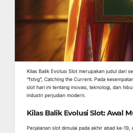
Kilas Balik Evolusi Slot merupakan judul dari s
“fstvg”, Catching the Current. Pada kesempata
slot hari ini tentang inovasi, teknologi, dan 
industri perjudian modern.
Kilas Balik Evolusi Slot: Awal 
Perjalanan slot dimulai pada akhir abad ke-1