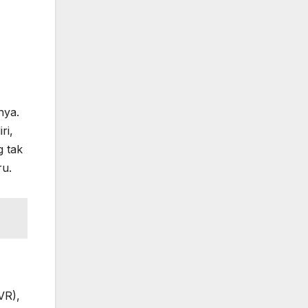
nya.
ri,
g tak
ru.
VR),