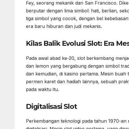
Fey, seorang mekanik dari San Francisco. Dikena
berputar dengan lima simbol: hati, berlian, s
tiga simbol yang cocok, dengan bel kebebas
era baru hiburan dan judi mekanis.
Kilas Balik Evolusi Slot: Era M
Pada awal abad ke-20, slot berkembang menjad
dan lemon yang bergabung dengan simbol tradisi
dan kemudian, di kasino pertama. Mesin buah
permen karet dan hadiah lainnya, sebuah prakt
pada waktu itu.
Digitalisasi Slot
Perkembangan teknologi pada tahun 1970-an m
digitalisasi. Mesin slot video pertama, yang d