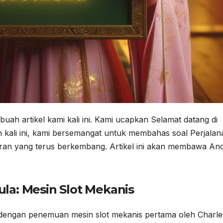
ebuah artikel kami kali ini. Kami ucapkan Selamat datang di
n kali ini, kami bersemangat untuk membahas soal Perjalan
hiburan yang terus berkembang. Artikel ini akan membawa An
Mula: Mesin Slot Mekanis
9, dengan penemuan mesin slot mekanis pertama oleh Charle