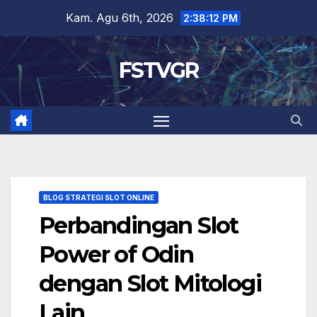
Skip
Kam. Agu 6th, 2026
2:38:13 PM
to
content
FSTVGR
BLOG STRATEGI SLOT ONLINE
Perbandingan Slot
Power of Odin
dengan Slot Mitologi
Lain