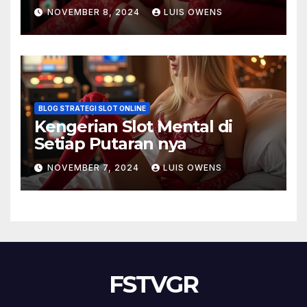
NOVEMBER 8, 2024
LUIS OWENS
BLOG STRATEGI SLOT ONLINE
Kengerian Slot Mental di
Setiap Putaran nya
NOVEMBER 7, 2024
LUIS OWENS
FSTVGR