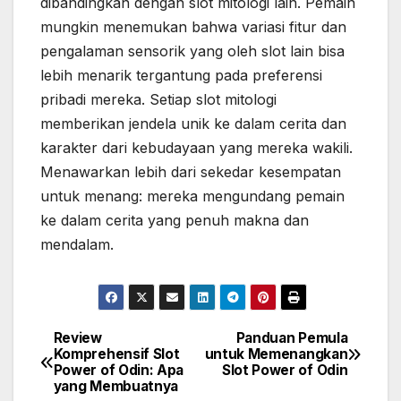
dibandingkan dengan slot mitologi lain. Pemain
mungkin menemukan bahwa variasi fitur dan
pengalaman sensorik yang oleh slot lain bisa
lebih menarik tergantung pada preferensi
pribadi mereka. Setiap slot mitologi
memberikan jendela unik ke dalam cerita dan
karakter dari kebudayaan yang mereka wakili.
Menawarkan lebih dari sekedar kesempatan
untuk menang: mereka mengundang pemain
ke dalam cerita yang penuh makna dan
mendalam.
Review
Panduan Pemula
Navigasi
Komprehensif Slot
untuk Memenangkan
Power of Odin: Apa
Slot Power of Odin
pos
yang Membuatnya