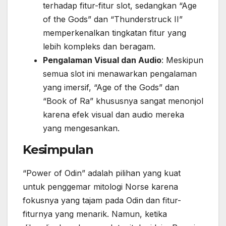
terhadap fitur-fitur slot, sedangkan “Age
of the Gods” dan “Thunderstruck II”
memperkenalkan tingkatan fitur yang
lebih kompleks dan beragam.
Pengalaman Visual dan Audio
: Meskipun
semua slot ini menawarkan pengalaman
yang imersif, “Age of the Gods” dan
“Book of Ra” khususnya sangat menonjol
karena efek visual dan audio mereka
yang mengesankan.
Kesimpulan
“Power of Odin” adalah pilihan yang kuat
untuk penggemar mitologi Norse karena
fokusnya yang tajam pada Odin dan fitur-
fiturnya yang menarik. Namun, ketika