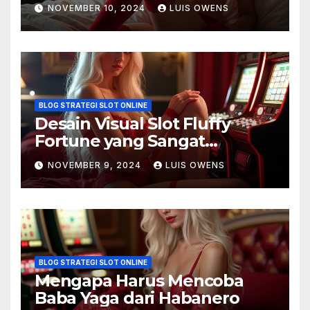
NOVEMBER 10, 2024
LUIS OWENS
BLOG STRATEGI SLOT ONLINE
Desain Visual Slot Fluffy
Fortune yang Sangat
Memukau
NOVEMBER 9, 2024
LUIS OWENS
BLOG STRATEGI SLOT ONLINE
Mengapa Harus Mencoba
Baba Yaga dari Habanero