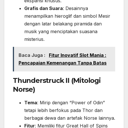
ekspansi khusus.
Grafis dan Suara
: Desainnya
menampilkan hieroglif dan simbol Mesir
dengan latar belakang piramida dan
musik yang menciptakan suasana
misterius.
Baca Juga :
Fitur Inovatif Slot Mania :
Pencapaian Kemenangan Tanpa Batas
Thunderstruck II (Mitologi
Norse)
Tema
: Mirip dengan “Power of Odin”
tetapi lebih berfokus pada Thor dan
berbagai dewa dan artefak Norse lainnya.
Fitur
: Memiliki fitur Great Hall of Spins