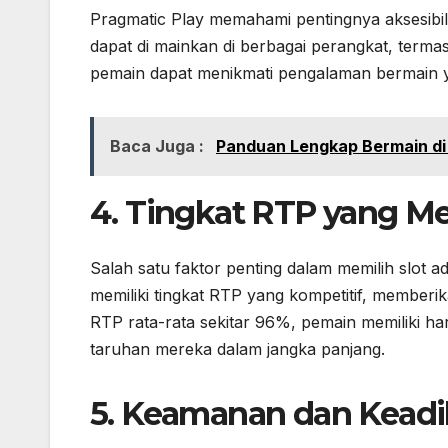
Pragmatic Play memahami pentingnya aksesibil
dapat di mainkan di berbagai perangkat, termas
pemain dapat menikmati pengalaman bermain y
Baca Juga :
Panduan Lengkap Bermain di
4. Tingkat RTP yang 
Salah satu faktor penting dalam memilih slot a
memiliki tingkat RTP yang kompetitif, member
RTP rata-rata sekitar 96%, pemain memiliki h
taruhan mereka dalam jangka panjang.
5. Keamanan dan Keadi