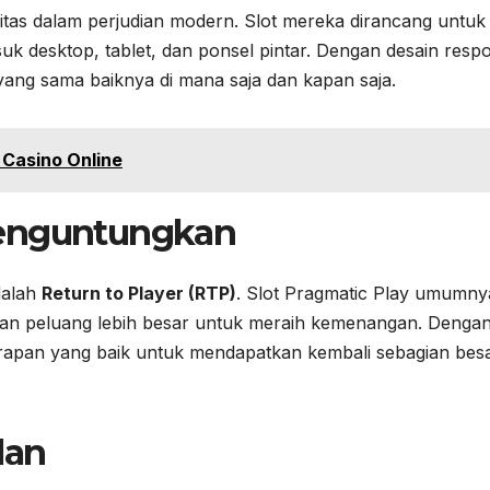
itas dalam perjudian modern. Slot mereka dirancang untuk
uk desktop, tablet, dan ponsel pintar. Dengan desain respo
ang sama baiknya di mana saja dan kapan saja.
 Casino Online
Menguntungkan
dalah
Return to Player (RTP)
. Slot Pragmatic Play umumny
ikan peluang lebih besar untuk meraih kemenangan. Denga
arapan yang baik untuk mendapatkan kembali sebagian bes
lan