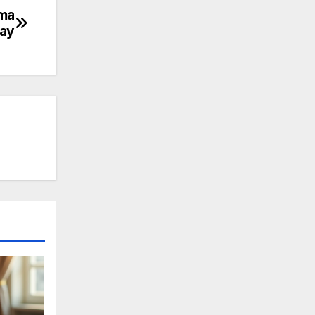
ama
lay