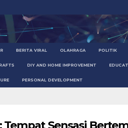
GR
BERITA VIRAL
OLAHRAGA
POLITIK
CRAFTS
DIY AND HOME IMPROVEMENT
EDUCAT
SURE
PERSONAL DEVELOPMENT
y: Tempat Sensasi Berte