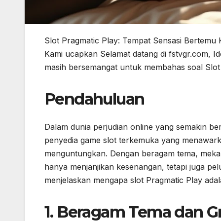
Slot Pragmatic Play: Tempat Sensasi Bertemu K
Kami ucapkan Selamat datang di fstvgr.com, Id
masih bersemangat untuk membahas soal Slot
Pendahuluan
Dalam dunia perjudian online yang semakin b
penyedia game slot terkemuka yang menawar
menguntungkan. Dengan beragam tema, mekanism
hanya menjanjikan kesenangan, tetapi juga pel
menjelaskan mengapa slot Pragmatic Play ada
1. Beragam Tema dan Gr