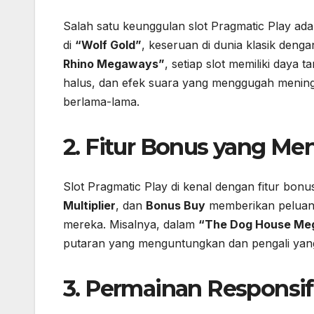
Salah satu keunggulan slot Pragmatic Play adal
di
“Wolf Gold”
, keseruan di dunia klasik deng
Rhino Megaways”
, setiap slot memiliki daya t
halus, dan efek suara yang menggugah meni
berlama-lama.
2. Fitur Bonus yang M
Slot Pragmatic Play di kenal dengan fitur bonu
Multiplier
, dan
Bonus Buy
memberikan peluan
mereka. Misalnya, dalam
“The Dog House Me
putaran yang menguntungkan dan pengali yang 
3. Permainan Responsi