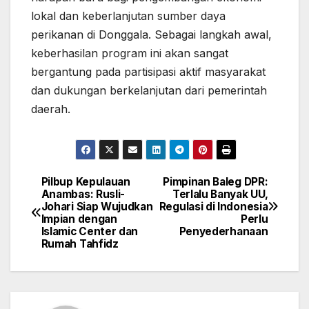
lokal dan keberlanjutan sumber daya
perikanan di Donggala. Sebagai langkah awal,
keberhasilan program ini akan sangat
bergantung pada partisipasi aktif masyarakat
dan dukungan berkelanjutan dari pemerintah
daerah.
Pilbup Kepulauan
Pimpinan Baleg DPR:
Navigasi
Anambas: Rusli-
Terlalu Banyak UU,
Johari Siap Wujudkan
Regulasi di Indonesia
pos
Impian dengan
Perlu
Islamic Center dan
Penyederhanaan
Rumah Tahfidz