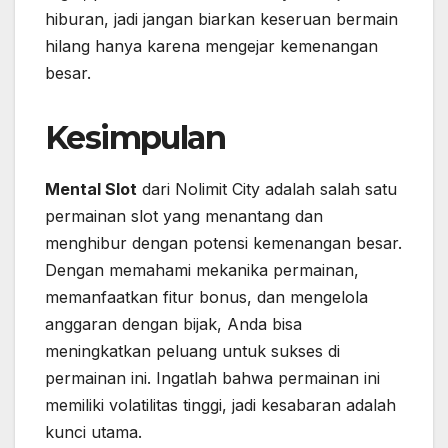
hiburan, jadi jangan biarkan keseruan bermain
hilang hanya karena mengejar kemenangan
besar.
Kesimpulan
Mental Slot
dari Nolimit City adalah salah satu
permainan slot yang menantang dan
menghibur dengan potensi kemenangan besar.
Dengan memahami mekanika permainan,
memanfaatkan fitur bonus, dan mengelola
anggaran dengan bijak, Anda bisa
meningkatkan peluang untuk sukses di
permainan ini. Ingatlah bahwa permainan ini
memiliki volatilitas tinggi, jadi kesabaran adalah
kunci utama.