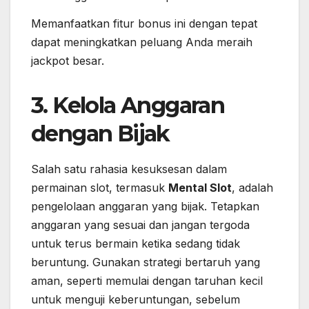
Memanfaatkan fitur bonus ini dengan tepat
dapat meningkatkan peluang Anda meraih
jackpot besar.
3. Kelola Anggaran
dengan Bijak
Salah satu rahasia kesuksesan dalam
permainan slot, termasuk
Mental Slot
, adalah
pengelolaan anggaran yang bijak. Tetapkan
anggaran yang sesuai dan jangan tergoda
untuk terus bermain ketika sedang tidak
beruntung. Gunakan strategi bertaruh yang
aman, seperti memulai dengan taruhan kecil
untuk menguji keberuntungan, sebelum