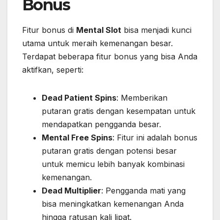
Bonus
Fitur bonus di
Mental Slot
bisa menjadi kunci
utama untuk meraih kemenangan besar.
Terdapat beberapa fitur bonus yang bisa Anda
aktifkan, seperti:
Dead Patient Spins
: Memberikan
putaran gratis dengan kesempatan untuk
mendapatkan pengganda besar.
Mental Free Spins
: Fitur ini adalah bonus
putaran gratis dengan potensi besar
untuk memicu lebih banyak kombinasi
kemenangan.
Dead Multiplier
: Pengganda mati yang
bisa meningkatkan kemenangan Anda
hingga ratusan kali lipat.