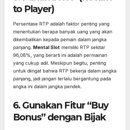
to Player)
Persentase RTP adalah faktor penting yang
menentukan berapa banyak uang yang akan
dikembalikan kepada pemain dalam jangka
panjang.
Mental Slot
memiliki RTP sekitar
96,08%, yang berarti ini adalah permainan
yang cukup adil. Meskipun begitu, penting
untuk diingat bahwa RTP bekerja dalam jangka
panjang, jadi jangan terlalu bergantung pada
angka ini dalam jangka pendek.
6. Gunakan Fitur “Buy
Bonus” dengan Bijak