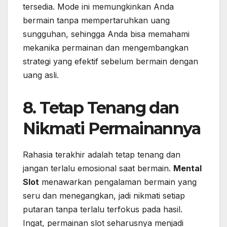
tersedia. Mode ini memungkinkan Anda
bermain tanpa mempertaruhkan uang
sungguhan, sehingga Anda bisa memahami
mekanika permainan dan mengembangkan
strategi yang efektif sebelum bermain dengan
uang asli.
8. Tetap Tenang dan
Nikmati Permainannya
Rahasia terakhir adalah tetap tenang dan
jangan terlalu emosional saat bermain.
Mental
Slot
menawarkan pengalaman bermain yang
seru dan menegangkan, jadi nikmati setiap
putaran tanpa terlalu terfokus pada hasil.
Ingat, permainan slot seharusnya menjadi