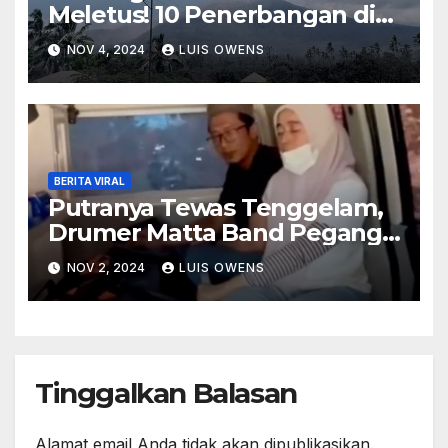
Meletus! 10 Penerbangan di
NTT Dibatalkan
NOV 4, 2024
LUIS OWENS
BERITA VIRAL
Putranya Tewas Tenggelam,
Drumer Matta Band Pegang
Erat Kantong Jenazah
NOV 2, 2024
LUIS OWENS
Tinggalkan Balasan
Alamat email Anda tidak akan dipublikasikan.