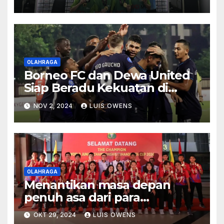
OLAHRAGA
Borneo FC dan Dewa United
Siap Beradu Kekuatan di
Pekan Ke-10 BRI Liga 1
NOV 2, 2024
LUIS OWENS
2024/2025
OLAHRAGA
Menantikan masa depan
penuh asa dari para
pebulutangkis muda
OKT 29, 2024
LUIS OWENS