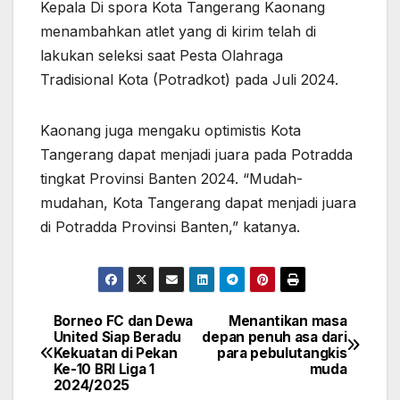
Kepala Di spora Kota Tangerang Kaonang
menambahkan atlet yang di kirim telah di
lakukan seleksi saat Pesta Olahraga
Tradisional Kota (Potradkot) pada Juli 2024.
Kaonang juga mengaku optimistis Kota
Tangerang dapat menjadi juara pada Potradda
tingkat Provinsi Banten 2024. “Mudah-
mudahan, Kota Tangerang dapat menjadi juara
di Potradda Provinsi Banten,” katanya.
Borneo FC dan Dewa
Menantikan masa
Navigasi
United Siap Beradu
depan penuh asa dari
Kekuatan di Pekan
para pebulutangkis
pos
Ke-10 BRI Liga 1
muda
2024/2025