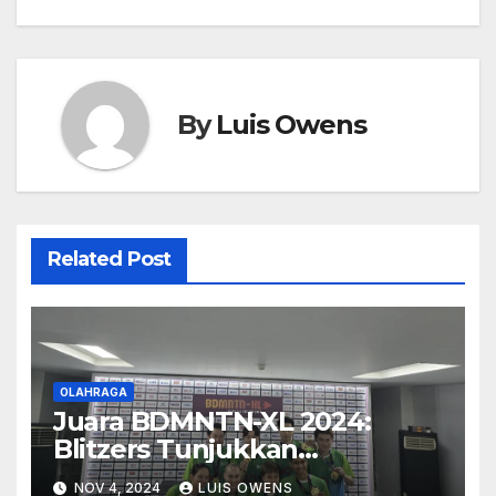
By
Luis Owens
Related Post
OLAHRAGA
Juara BDMNTN-XL 2024:
Blitzers Tunjukkan
Comeback Spektakuler!
NOV 4, 2024
LUIS OWENS