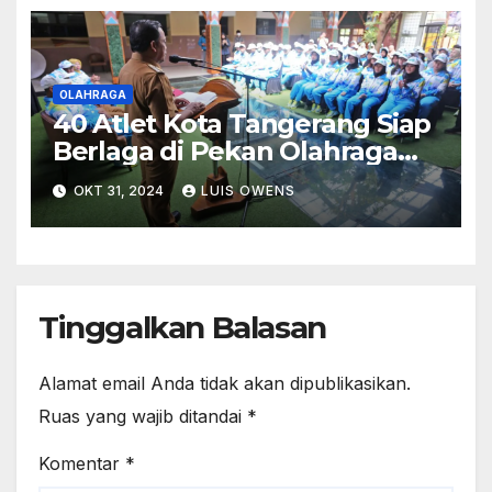
OLAHRAGA
40 Atlet Kota Tangerang Siap
Berlaga di Pekan Olahraga
Tradisional Banten 2024
OKT 31, 2024
LUIS OWENS
Tinggalkan Balasan
Alamat email Anda tidak akan dipublikasikan.
Ruas yang wajib ditandai
*
Komentar
*