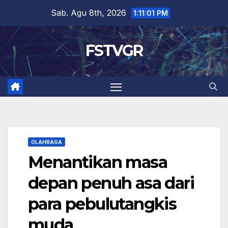
Skip
Sab. Agu 8th, 2026
1:11:02 PM
to
content
FSTVGR
OLAHRAGA
Menantikan masa
depan penuh asa dari
para pebulutangkis
muda