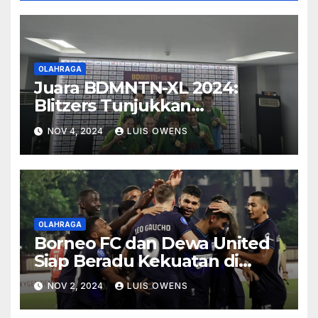
OLAHRAGA
Juara BDMNTN-XL 2024:
Blitzers Tunjukkan
Comeback Spektakuler!
NOV 4, 2024
LUIS OWENS
OLAHRAGA
Borneo FC dan Dewa United
Siap Beradu Kekuatan di
Pekan Ke-10 BRI Liga 1
NOV 2, 2024
LUIS OWENS
2024/2025